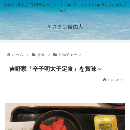
沖縄と世田谷と三軒茶屋をウロウロする自由人・Ｙさまが自由気ままに綴るブ
ログ。
Ｙさまは自由人
ホーム
外食
丼物チェーン
吉野家「辛子明太子定食」を賞味～
2017.03.16