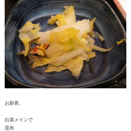
お新香。
白菜メインで
昆布