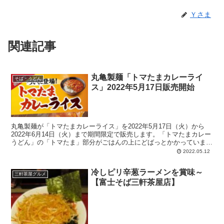
Ｙさま
関連記事
丸亀製麺「トマたまカレーライ
そば・うどん
ス」2022年5月17日販売開始
丸亀製麺が「トマたまカレーライス」を2022年5月17日（火）から
2022年6月14日（火）まで期間限定で販売します。「トマたまカレー
うどん」の「トマたま」部分がごはんの上にどばっとかかっていま
す。元々「トマたまカレーうどん」には「ひと口ごはん」が付いてい
2022.05.12
ますがそのスピンオフ拡大版といったところでしょうかねー。
冷しピリ辛葱ラーメンを賞味～
三軒茶屋グルメ
【富士そば三軒茶屋店】