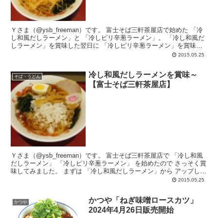
Ｙさま（@ysb_freeman）です。 富士そば三軒茶屋店で始めた 「冷
し和風だしラーメン」と 「冷しピリ辛葱ラーメン」。 「冷し和風だ
しラーメン」を賞味した翌日に 「冷しピリ辛葱ラーメン」を賞味し
ました。 ...
2015.05.25
冷し和風だしラーメンを賞味～
そば・うどん
【富士そば三軒茶屋店】
Ｙさま（@ysb_freeman）です。 富士そば三軒茶屋店で 「冷し和風
だしラーメン」 「冷しピリ辛葱ラーメン」 を始めたので さっそく賞
味してみました。 まずは 「冷し和風だしラーメン」から アップした
い...
2015.05.25
かつや「ねぎ味噌ロースカツ」
かつや
2024年4月26日販売開始