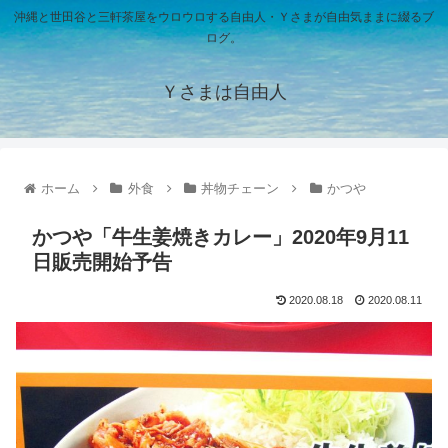
沖縄と世田谷と三軒茶屋をウロウロする自由人・Ｙさまが自由気ままに綴るブ
ログ。
Ｙさまは自由人
ホーム
外食
丼物チェーン
かつや
かつや「牛生姜焼きカレー」2020年9月11
日販売開始予告
2020.08.18
2020.08.11