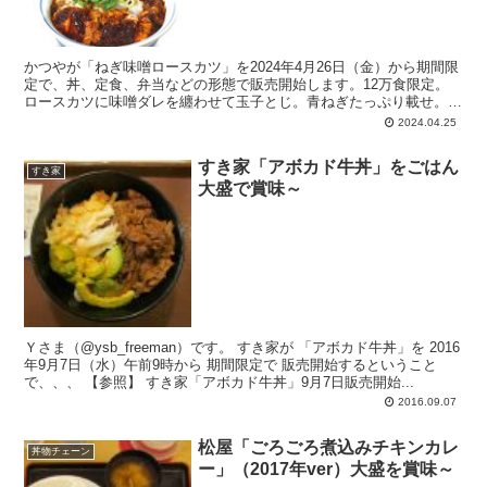
かつやが「ねぎ味噌ロースカツ」を2024年4月26日（金）から期間限
定で、丼、定食、弁当などの形態で販売開始します。12万食限定。
ロースカツに味噌ダレを纏わせて玉子とじ。青ねぎたっぷり載せ。丼
は80gロース、定食は120gロースを使用。
2024.04.25
すき家「アボカド牛丼」をごはん
すき家
大盛で賞味～
Ｙさま（@ysb_freeman）です。 すき家が 「アボカド牛丼」を 2016
年9月7日（水）午前9時から 期間限定で 販売開始するということ
で、、、 【参照】 すき家「アボカド牛丼」9月7日販売開始...
2016.09.07
松屋「ごろごろ煮込みチキンカレ
丼物チェーン
ー」（2017年ver）大盛を賞味～