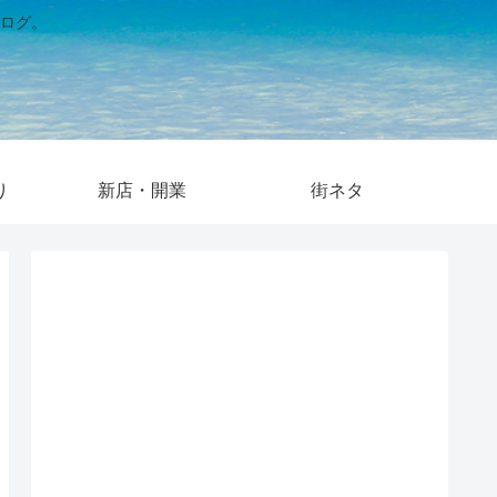
ログ。
り
新店・開業
街ネタ