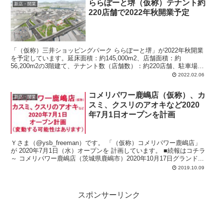
ららぽーと堺（仮称）テナント約
新店・開業
220店舗で2022年秋開業予定
「（仮称）三井ショッピングパーク ららぽーと堺」が2022年秋開業
を予定しています。延床面積：約145,000m2、店舗面積：約
56,200m2の3階建て、テナント数（店舗数）：約220店舗、駐車場台
数：約3,050台を予定。大阪府堺市美原区黒山22番1他。国道309号線
2022.02.06
沿い。阪和自動車道「美原南IC」近く。
コメリパワー鹿嶋店（仮称）、カ
新店・開業
スミ、クスリのアオキなど2020
年7月1日オープンを計画
Ｙさま（@ysb_freeman）です。 「（仮称）コメリパワー鹿嶋店」
が 2020年7月1日（水）オープンを 計画しています。 ■続報はコチラ
～ コメリパワー鹿嶋店（茨城県鹿嶋市）2020年10月17日グランド...
2019.10.09
スポンサーリンク