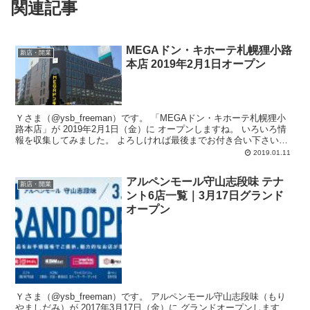
関連記事
MEGAドン・キホーテ札幌狸小路
新店・開業
本店 2019年2月1日オープン
Ｙさま（@ysb_freeman）です。 「MEGAドン・キホーテ札幌狸小
路本店」が 2019年2月1日（金）に オープンしますね。 いろいろ情
報を収集してみました。 よろしければ最後までお付き合い下さい。
...
2019.01.11
アルペンモール守山志段味 テナ
新店・開業
ント6店一覧｜3月17日グランド
オープン
Ｙさま（@ysb_freeman）です。 アルペンモール守山志段味（もり
やましだみ）が 2017年3月17日（金）に グランドオープンします