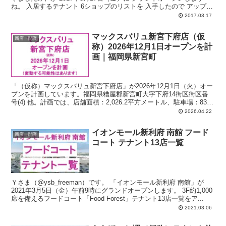
ね。 入居するテナント 6ショップのリストを 入手したので アップし
て...
2017.03.17
マックスバリュ新宮下府店（仮
新店・開業
称）2026年12月1日オープンを計
画｜福岡県新宮町
「（仮称）マックスバリュ新宮下府店」が2026年12月1日（火）オー
プンを計画しています。福岡県糟屋郡新宮町大字下府14街区街区番
号(4) 他。計画では、店舗面積：2,026.2平方メートル、駐車場：83
台、駐輪場：58台、24時間営業。
2026.04.22
イオンモール新利府 南館 フード
新店・開業
コート テナント13店一覧
Ｙさま（@ysb_freeman）です。 「イオンモール新利府 南館」が
2021年3月5日（金）午前9時にグランドオープンします。 3F約1,000
席を備えるフードコート「Food Forest」テナント13店一覧をア...
2021.03.06