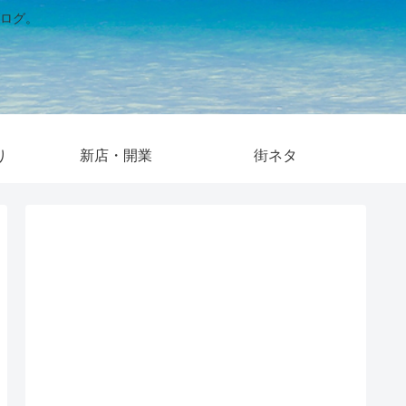
ログ。
り
新店・開業
街ネタ