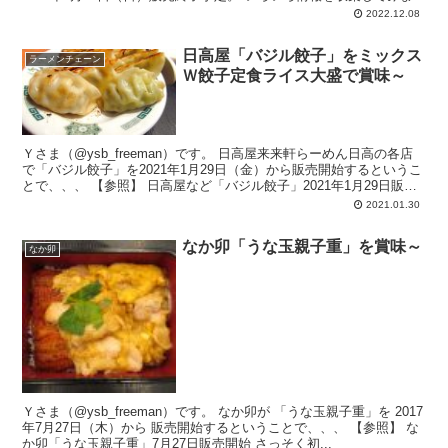
2022.12.08
日高屋「バジル餃子」をミックス
ラーメンチェーン
Ｗ餃子定食ライス大盛で賞味～
Ｙさま（@ysb_freeman）です。 日高屋来来軒らーめん日高の各店
で「バジル餃子」を2021年1月29日（金）から販売開始するというこ
とで、、、 【参照】 日高屋など「バジル餃子」2021年1月29日販売
開...
2021.01.30
なか卯「うな玉親子重」を賞味～
なか卯
Ｙさま（@ysb_freeman）です。 なか卯が 「うな玉親子重」を 2017
年7月27日（木）から 販売開始するということで、、、 【参照】 な
か卯「うな玉親子重」7月27日販売開始 さっそく初...