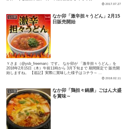
2017.07.27
なか卯「激辛担々うどん」2月15
なか卯
日販売開始
Ｙさま（@ysb_freeman）です。 なか卯が 「激辛担々うどん」を
2018年2月15日（木）午前11時から 3月下旬まで 期間限定で 販売開
始しますね。 【追記】実際に賞味した様子はコチラ～ ...
2018.02.11
なか卯「鶏担々鍋膳」ごはん大盛
なか卯
を賞味～