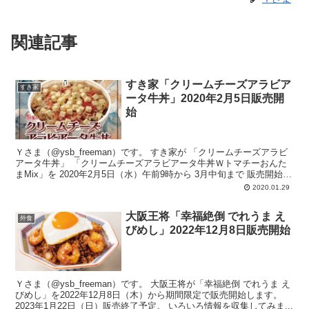
関連記事
すき家「クリームチーズアラビア
すき家
ータ牛丼」2020年2月5日販売開
始
Ｙさま（@ysb_freeman）です。 すき家が 「クリームチーズアラビ
アータ牛丼」 「クリームチーズアラビアータ牛丼Ｗトマチーおんた
まMix」を 2020年2月5日（水）午前9時から 3月中旬まで 販売開始し
ます。 ...
2020.01.29
大阪王将「幸福絶倒 でれうま え
外食
びめし」2022年12月8日販売開始
Ｙさま（@ysb_freeman）です。 大阪王将が「幸福絶倒 でれうま え
びめし」を2022年12月8日（木）から期間限定で販売開始します。
2023年1月22日（日）販売終了予定。 いろいろ情報を収集してみま...