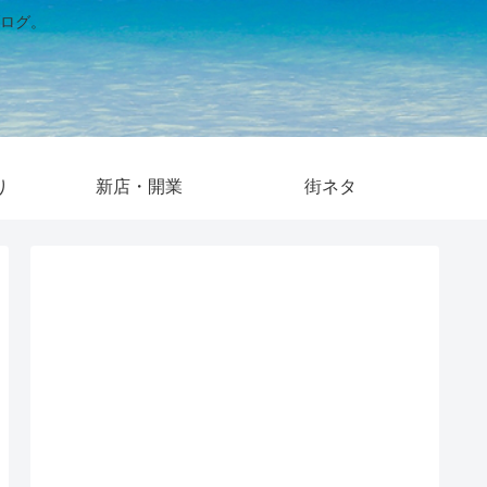
ログ。
り
新店・開業
街ネタ