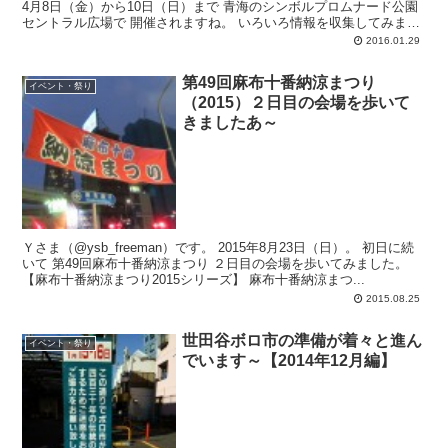
4月8日（金）から10日（日）まで 青海のシンボルプロムナード公園
セントラル広場で 開催されますね。 いろいろ情報を収集してみまし
た...
2016.01.29
第49回麻布十番納涼まつり
イベント・祭り
（2015）２日目の会場を歩いて
きましたあ～
Ｙさま（@ysb_freeman）です。 2015年8月23日（日）。 初日に続
いて 第49回麻布十番納涼まつり ２日目の会場を歩いてみました。
【麻布十番納涼まつり2015シリーズ】 麻布十番納涼まつ...
2015.08.25
世田谷ボロ市の準備が着々と進ん
イベント・祭り
でいます～【2014年12月編】