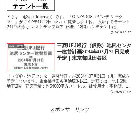
Ｙさま（@ysb_freeman）です。 「GINZA SIX（ギンザ シック
ス）」が 2017年4月20日（木）に開業しますね。 入居するテナント
241店のうち レストランフロア（6階、13階）の テナントた...
2016.10.27
三菱UFJ銀行（仮称）池尻センタ
新店・開業
ー建替計画2034年07月31日完成
予定｜東京都世田谷区
「（仮称）池尻センター建替計画」が2034年07月31日（月）完成を
予定しています。東京都世田谷区池尻3-1-12。計画では、地上6階、
地下2階、延床面積：約54000平方メートル、建物用途：事務所。着
工予定日：2026年（令和8年）4月1日。
2025.10.05
スポンサーリンク