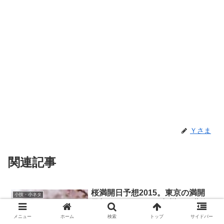
Ｙさま
関連記事
桜満開日予想2015。東京の満開
小技・小ネタ
予想日は3月31日。九州から北海
道まで全国89箇所の予想
メニュー
ホーム
検索
トップ
サイドバー