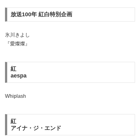
放送100年 紅白特別企画
氷川きよし
『愛燦燦』
紅
aespa
Whiplash
紅
アイナ・ジ・エンド