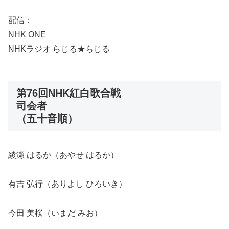
配信：
NHK ONE
NHKラジオ らじる★らじる
第76回NHK紅白歌合戦
司会者
（五十音順）
綾瀬 はるか（あやせ はるか）
有吉 弘行（ありよし ひろいき）
今田 美桜（いまだ みお）