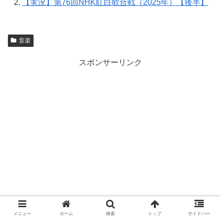
【実況】第76回NHK紅白歌合戦（2025年）【後半】
音楽
スポンサーリンク
メニュー
ホーム
検索
トップ
サイドバー