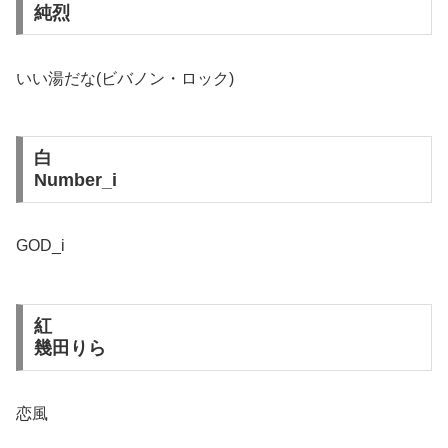
純烈
いい湯だな(ビバノン・ロック)
白
Number_i
GOD_i
紅
幾田りら
恋風