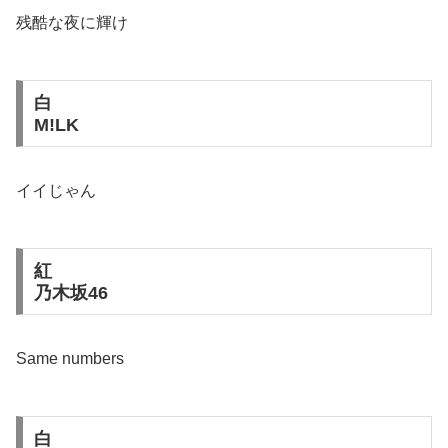
残酷な夜に輝け
白
M!LK
イイじゃん
紅
乃木坂46
Same numbers
白