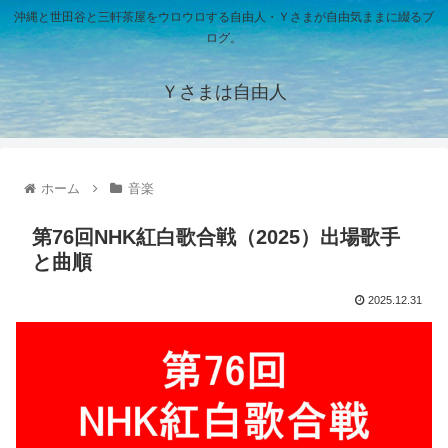
沖縄と世田谷と三軒茶屋をウロウロする自由人・Ｙさまが自由気ままに綴るブ
ログ。
Ｙさまは自由人
ホーム
音楽
第76回NHK紅白歌合戦（2025）出場歌手
と曲順
2025.12.31