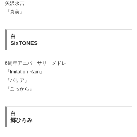
矢沢永吉
『真実』
白
SixTONES
6周年アニバーサリーメドレー
『Imitation Rain』
『バリア』
『こっから』
白
郷ひろみ