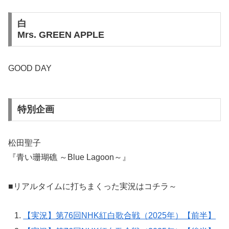
白
Mrs. GREEN APPLE
GOOD DAY
特別企画
松田聖子
『青い珊瑚礁 ～Blue Lagoon～』
■リアルタイムに打ちまくった実況はコチラ～
【実況】第76回NHK紅白歌合戦（2025年）【前半】