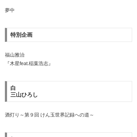
夢中
特別企画
福山雅治
『木星feat.稲葉浩志』
白
三山ひろし
酒灯り～第９回 けん玉世界記録への道～