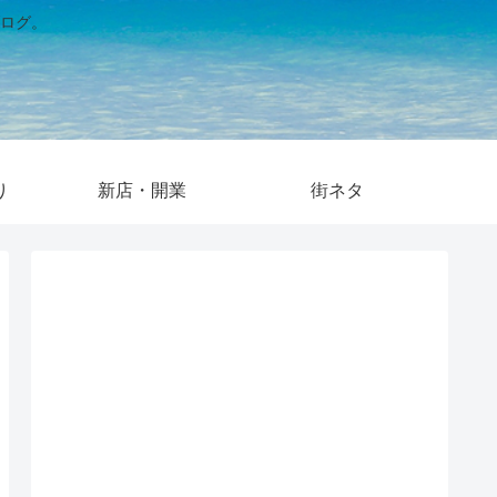
ログ。
り
新店・開業
街ネタ