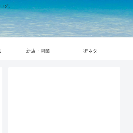
ログ。
り
新店・開業
街ネタ