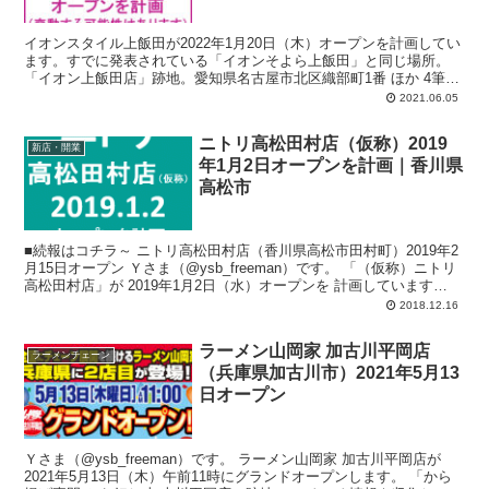
イオンスタイル上飯田が2022年1月20日（木）オープンを計画してい
ます。すでに発表されている「イオンそよら上飯田」と同じ場所。
「イオン上飯田店」跡地。愛知県名古屋市北区織部町1番 ほか 4筆。
計画では、店舗面積：4,966平方メートル、駐車場：307台、駐輪
2021.06.05
場：183台、営業時間：午前7時-午後11時。
ニトリ高松田村店（仮称）2019
新店・開業
年1月2日オープンを計画｜香川県
高松市
■続報はコチラ～ ニトリ高松田村店（香川県高松市田村町）2019年2
月15日オープン Ｙさま（@ysb_freeman）です。 「（仮称）ニトリ
高松田村店」が 2019年1月2日（水）オープンを 計画しています
ね。...
2018.12.16
ラーメン山岡家 加古川平岡店
ラーメンチェーン
（兵庫県加古川市）2021年5月13
日オープン
Ｙさま（@ysb_freeman）です。 ラーメン山岡家 加古川平岡店が
2021年5月13日（木）午前11時にグランドオープンします。 「から