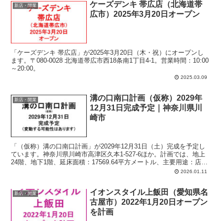
ケーズデンキ 帯広店（北海道帯
新店・開業
広市）2025年3月20日オープン
「ケーズデンキ 帯広店」が2025年3月20日（木・祝）にオープンし
ます。〒080-0028 北海道帯広市西18条南1丁目4-1。営業時間：10:00
～20:00。
2025.03.09
溝の口南口計画（仮称）2029年
新店・開業
12月31日完成予定｜神奈川県川
崎市
「（仮称）溝の口南口計画」が2029年12月31日（土）完成を予定し
ています。神奈川県川崎市高津区久本1-527-6ほか。計画では、地上
24階、地下1階、延床面積：17569.64平方メートル、主要用途：店
舗、共同住宅（127戸）。
2026.01.11
イオンスタイル上飯田（愛知県名
新店・開業
古屋市）2022年1月20日オープン
を計画