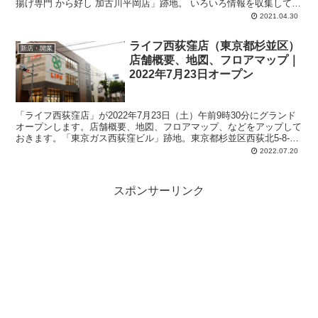
揚げ専門 から好し 加古川平岡店」跡地。 いろいろ情報を収集してみ
まし...
2021.04.30
ライフ西荻窪店（東京都杉並区）
新店・開業
店舗概要、地図、フロアマップ｜
2022年7月23日オープン
「ライフ西荻窪店」が2022年7月23日（土）午前9時30分にグランド
オープンします。店舗概要、地図、フロアマップ、などをアップして
おきます。「東京ガス西荻窪ビル」跡地。東京都杉並区西荻北5-8-
22。売り場面積：2,940平方メートル。営業時間：9:30～24:00。駐車
2022.07.20
場：70台。
スポンサーリンク