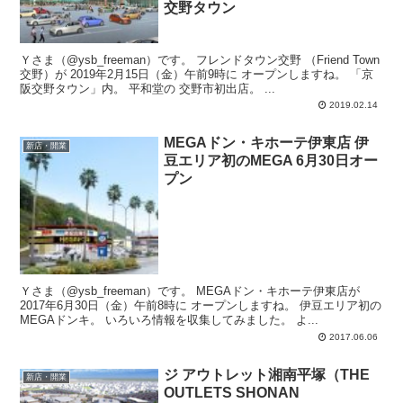
交野タウン
Ｙさま（@ysb_freeman）です。 フレンドタウン交野 （Friend Town
交野）が 2019年2月15日（金）午前9時に オープンしますね。 「京
阪交野タウン」内。 平和堂の 交野市初出店。 ...
2019.02.14
MEGAドン・キホーテ伊東店 伊
新店・開業
豆エリア初のMEGA 6月30日オー
プン
Ｙさま（@ysb_freeman）です。 MEGAドン・キホーテ伊東店が
2017年6月30日（金）午前8時に オープンしますね。 伊豆エリア初の
MEGAドンキ。 いろいろ情報を収集してみました。 よ...
2017.06.06
ジ アウトレット湘南平塚（THE
新店・開業
OUTLETS SHONAN