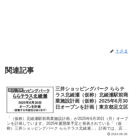
Ｙさま
関連記事
三井ショッピングパーク ららテ
新店・開業
ラス北綾瀬（仮称）北綾瀬駅前商
業施設計画（仮称）2025年6月30
日オープンを計画｜東京都足立区
「（仮称）北綾瀬駅前商業施設計画」が2025年6月30日（月）オープ
ンを計画しています。2025年夏開業予定と発表されている「（仮
称）三井ショッピングパーク ららテラス北綾瀬」。計画では、店舗
面積：11,584平方メートル、駐車場：166台、駐輪場：576台、営業
2024.06.30