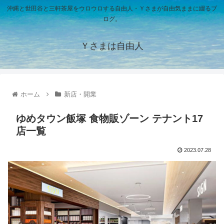
沖縄と世田谷と三軒茶屋をウロウロする自由人・Ｙさまが自由気ままに綴るブ
ログ。
Ｙさまは自由人
ホーム
新店・開業
ゆめタウン飯塚 食物販ゾーン テナント17
店一覧
2023.07.28