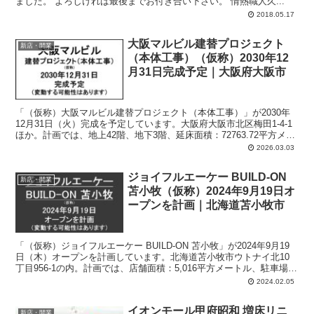
ました。 よろしければ最後までお付き合い下さい。 情熱職人久...
2018.05.17
大阪マルビル建替プロジェクト
新店・開業
（本体工事）（仮称）2030年12
月31日完成予定｜大阪府大阪市
「（仮称）大阪マルビル建替プロジェクト（本体工事）」が2030年
12月31日（火）完成を予定しています。大阪府大阪市北区梅田1-4-1
ほか。計画では、地上42階、地下3階、延床面積：72763.72平方メー
トル、主要用途：ホテル、劇場、事務所、飲食店舗、美術館、自動車
2026.03.03
車庫。
ジョイフルエーケー BUILD-ON
新店・開業
苫小牧（仮称）2024年9月19日オ
ープンを計画｜北海道苫小牧市
「（仮称）ジョイフルエーケー BUILD-ON 苫小牧」が2024年9月19
日（木）オープンを計画しています。北海道苫小牧市ウトナイ北10
丁目956-1の内。計画では、店舗面積：5,016平方メートル、駐車場：
68台、駐輪場：10台、営業時間：午前6時30分-午後9時50分。
2024.02.05
イオンモール甲府昭和 増床リニ
新店・開業