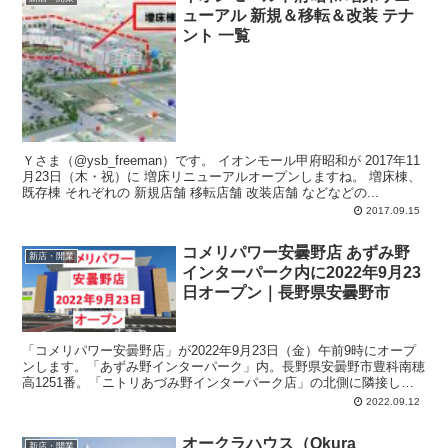
ューアル 新規＆移転＆改装 テナ
ント 一覧
Ｙさま（@ysb_freeman）です。 イオンモール甲府昭和が 2017年11
月23日（木・祝）に 増床リニューアルオープンしますね。 増床棟、
既存棟 それぞれの 新規店舗 移転店舗 改装店舗 などなどの...
2017.09.15
コメリパワー安曇野店 あずみ野
新店・開業
インターパーク内に2022年9月23
日オープン｜長野県安曇野市
「コメリパワー安曇野店」が2022年9月23日（金）午前9時にオープ
ンします。「あずみ野インターパーク」内。長野県安曇野市豊科南穂
高1251番。「ニトリあづみ野インターパーク店」の北側に隣接した
エリア。売場面積：9,235平方メートル。駐車場：211台。営業時間
2022.09.12
や休業日などは記事内で。
オークラハウス（Okura
新店・開業