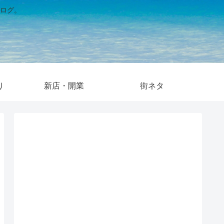
ログ。
り
新店・開業
街ネタ