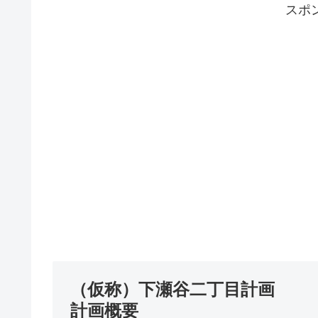
スポ
（仮称）下瀬谷二丁目計画
計画概要