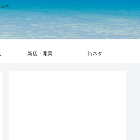
ログ。
り
新店・開業
街ネタ