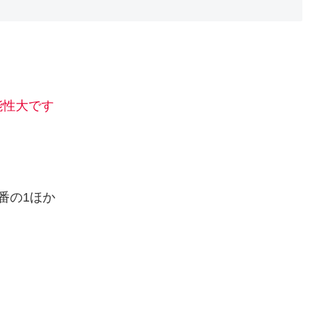
能性大です
番の1ほか