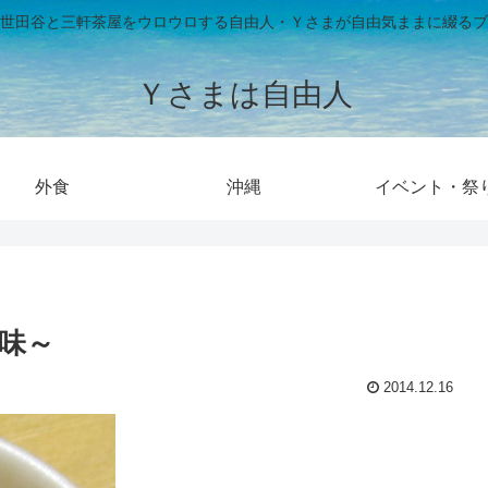
世田谷と三軒茶屋をウロウロする自由人・Ｙさまが自由気ままに綴るブ
Ｙさまは自由人
外食
沖縄
イベント・祭
味～
2014.12.16