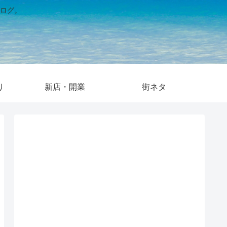
ログ。
り
新店・開業
街ネタ