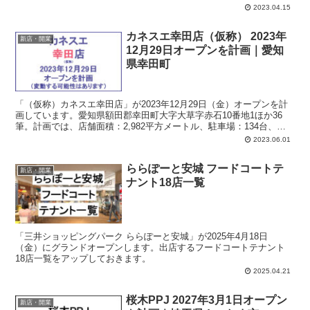
2023.04.15
カネスエ幸田店（仮称） 2023年
新店・開業
12月29日オープンを計画｜愛知
県幸田町
「（仮称）カネスエ幸田店」が2023年12月29日（金）オープンを計
画しています。愛知県額田郡幸田町大字大草字赤石10番地1ほか36
筆。計画では、店舗面積：2,982平方メートル、駐車場：134台、駐
輪場：100台、営業時間：午前7時-午後9時45分。
2023.06.01
ららぽーと安城 フードコートテ
新店・開業
ナント18店一覧
「三井ショッピングパーク ららぽーと安城」が2025年4月18日
（金）にグランドオープンします。出店するフードコートテナント
18店一覧をアップしておきます。
2025.04.21
桜木PPJ 2027年3月1日オープン
新店・開業