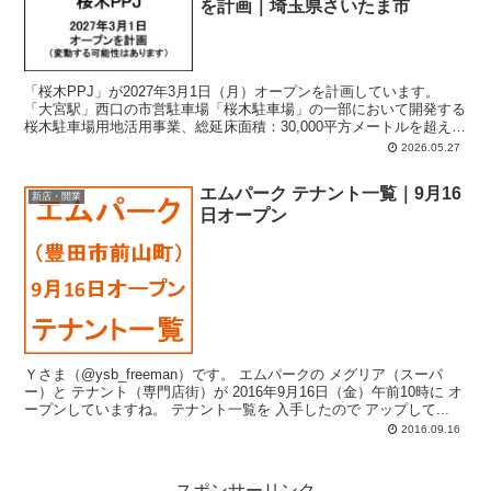
を計画｜埼玉県さいたま市
「桜木PPJ」が2027年3月1日（月）オープンを計画しています。
「大宮駅」西口の市営駐車場「桜木駐車場」の一部において開発する
桜木駐車場用地活用事業、総延床面積：30,000平方メートルを超える
大型複合施設の商業施設部分。埼玉県さいたま市大宮区桜木町三丁目
2026.05.27
1番1 外。計画では、店舗面積：4,198平方メートル。
エムパーク テナント一覧｜9月16
新店・開業
日オープン
Ｙさま（@ysb_freeman）です。 エムパークの メグリア（スーパ
ー）と テナント（専門店街）が 2016年9月16日（金）午前10時に オ
ープンしていますね。 テナント一覧を 入手したので アップして...
2016.09.16
スポンサーリンク