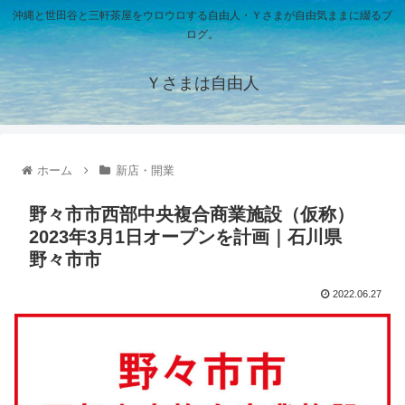
沖縄と世田谷と三軒茶屋をウロウロする自由人・Ｙさまが自由気ままに綴るブ
ログ。
Ｙさまは自由人
ホーム
新店・開業
野々市市西部中央複合商業施設（仮称）
2023年3月1日オープンを計画｜石川県
野々市市
2022.06.27