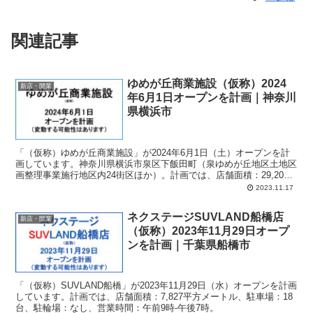
関連記事
ゆめが丘商業施設（仮称）2024
新店・開業
年6月1日オープンを計画｜神奈川
県横浜市
「（仮称）ゆめが丘商業施設」が2024年6月1日（土）オープンを計
画しています。神奈川県横浜市泉区下飯田町（泉ゆめが丘地区土地区
画整理事業施行地区内24街区ほか）。計画では、店舗面積：29,202
平方メートル、駐車場：1,050台、駐輪場：860台、営業時間：午前
2023.11.17
10時（一部午前6時30分）-午後10時30分ほか。
ネクステージSUVLAND船橋店
新店・開業
（仮称）2023年11月29日オープ
ンを計画｜千葉県船橋市
「（仮称）SUVLAND船橋」が2023年11月29日（水）オープンを計画
しています。計画では、店舗面積：7,827平方メートル、駐車場：18
台、駐輪場：なし、営業時間：午前9時-午後7時。