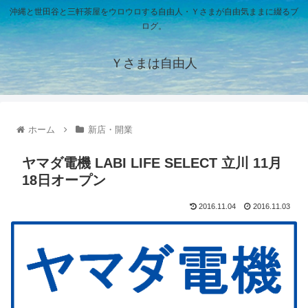
沖縄と世田谷と三軒茶屋をウロウロする自由人・Ｙさまが自由気ままに綴るブ
ログ。
Ｙさまは自由人
ホーム
新店・開業
ヤマダ電機 LABI LIFE SELECT 立川 11月
18日オープン
2016.11.04
2016.11.03