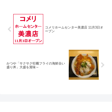
コメリホームセンター美濃店 11月3日オ
ープン
かつや「サクサク牡蠣フライの海鮮合い
盛り丼」大盛を賞味～