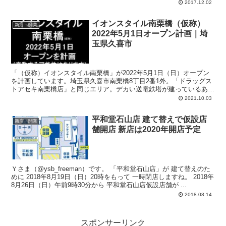
2017.12.02
イオンスタイル南栗橋（仮称）
新店・開業
2022年5月1日オープン計画｜埼
玉県久喜市
「（仮称）イオンスタイル南栗橋」が2022年5月1日（日）オープン
を計画しています。埼玉県久喜市南栗橋8丁目2番1外。「ドラッグス
トアセキ南栗橋店」と同じエリア。デカい送電鉄塔が建っているあた
り。「マルヤ南栗橋店」至近。計画では、店舗面積：3,129m2、駐車
2021.10.03
場：125台、駐輪場：89台、営業時間：6:30-11:30
平和堂石山店 建て替えで仮設店
新店・開業
舗開店 新店は2020年開店予定
Ｙさま（@ysb_freeman）です。 「平和堂石山店」が 建て替えのた
めに 2018年8月19日（日）20時をもって 一時閉店しますね。 2018年
8月26日（日）午前9時30分から 平和堂石山店仮設店舗が ...
2018.08.14
スポンサーリンク