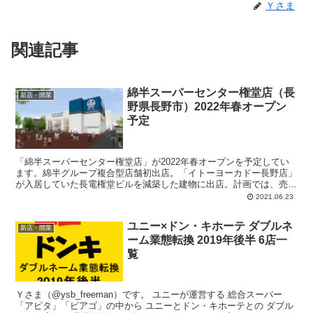
Ｙさま
関連記事
綿半スーパーセンター権堂店（長
新店・開業
野県長野市）2022年春オープン
予定
「綿半スーパーセンター権堂店」が2022年春オープンを予定してい
ます。綿半グループ複合型店舗初出店。「イトーヨーカドー長野店」
が入居していた長電権堂ビルを減築した建物に出店。計画では、売場
面積：約5,289平方メートル、屋上駐車場：106台。1階：食品スーパ
2021.06.23
ー、2階：ホームセンター、3階：テナント、という構成。
ユニー×ドン・キホーテ ダブルネ
新店・開業
ーム業態転換 2019年後半 6店一
覧
Ｙさま（@ysb_freeman）です。 ユニーが運営する 総合スーパー
「アピタ」「ピアゴ」の中から ユニーとドン・キホーテとの ダブル