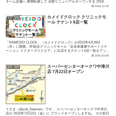
ネーム店舗へ 業態転換して 全館リニューアルオープンする 2019年
第3弾6店舗が 発...
2018.12.26
カメイドクロック クリニックモ
新店・開業
ール テナント9店一覧
「KAMEIDO CLOCK」（カメイドクロック）が2022年4月28日
（木）に開業。4F総合クリニックモール「近未来健康サポートステ
ーション ドクターズスクエア」に出店するテナント6店一覧をアップ
しておきます。歯科、脳神経外科、眼科、小児科、内科、循環器内
2022.03.08
科、糖尿病内科、皮膚科、美容皮膚科、形成外科、調剤薬局など。
スーパーセンターオークワ中津川
新店・開業
店 7月22日オープン
Ｙさま（@ysb_freeman）です。 スーパーセンターオークワ中津川
店が 2016年7月22日（金）に グランドオープンしますね。 その前日