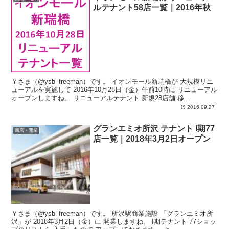
ルテナント58店一覧｜2016年秋
Ｙさま（@ysb_freeman）です。 イオンモール新瑞橋が 大規模リニ
ューアルを実施して 2016年10月28日（金）午前10時に リニューアル
オープンしますね。 リニューアルテナント 新規28店舗 移...
2016.09.27
グランエミオ所沢 テナント I期77
新店・開業
店一覧｜2018年3月2日オープン
Ｙさま（@ysb_freeman）です。 所沢駅商業施設 「グランエミオ所
沢」が 2018年3月2日（金）に 開業しますね。 I期テナント 77ショッ