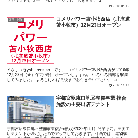
プのリストを 入手したので アップしておきます。 よ...
2018.01.15
コメリパワー苫小牧西店（北海道
新店・開業
苫小牧市）12月23日オープン
Ｙさま（@ysb_freeman）です。 コメリパワー苫小牧西店が 2016年
12月23日（金）午前9時に オープンしますね。 いろいろ情報を収集
してみました。 よろしければ最後までお付き合い下さい。 コ...
2016.12.17
宇都宮駅東口地区整備事業 複合
新店・開業
施設の主要出店テナント
宇都宮駅東口地区整備事業複合施設が2022年8月に開業予定。主要出
店テナントが決定したのでアップしておきます。計画では、建物構