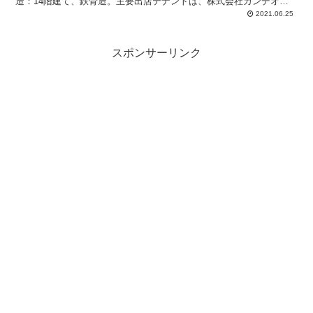
造：14階建て、鉄骨造。主要出店テナントは、株式会社カンデオ・
ホスピタリティ・マネジメント、株式会社ヨークベニマル、プリオホ
2021.06.25
ールディングス株式会社、株式会社みんみん、株式会社日昇堂。
スポンサーリンク