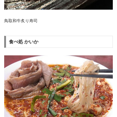
鳥取和牛炙り寿司
食べ処 かいか