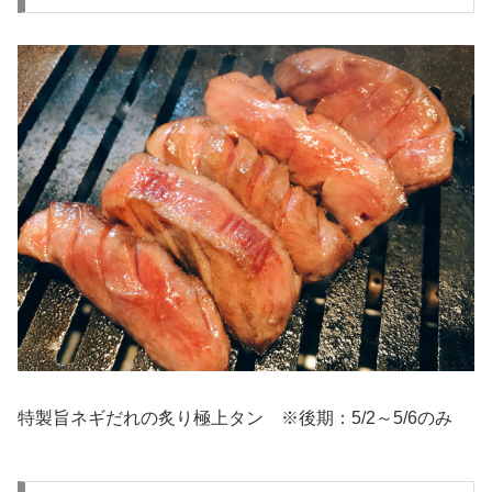
特製旨ネギだれの炙り極上タン ※後期：5/2～5/6のみ