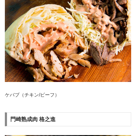
ケバブ（チキン/ビーフ）
門崎熟成肉 格之進