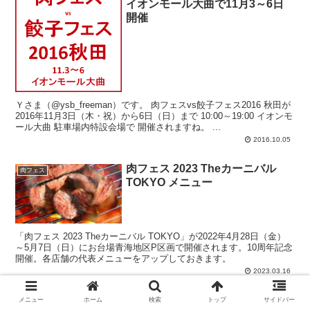
イオンモール大曲で11月3～6日
開催
Ｙさま（@ysb_freeman）です。 肉フェスvs餃子フェス2016 秋田が
2016年11月3日（木・祝）から6日（日）まで 10:00～19:00 イオンモ
ール大曲 駐車場内特設会場で 開催されますね。 ...
2016.10.05
肉フェス 2023 Theカーニバル
肉フェス
TOKYO メニュー
「肉フェス 2023 Theカーニバル TOKYO」が2022年4月28日（金）
～5月7日（日）にお台場青海地区P区画で開催されます。10周年記念
開催。各店舗の代表メニューをアップしておきます。
2023.03.16
肉フェス 国営昭和記念公園 2018
メニュー
ホーム
検索
トップ
サイドバー
肉フェス