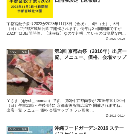
日開催決定【速報版】
宇都宮餃子祭り2023が2023年11月3日（金祝）、4日（土）、5日
（日）に宇都宮城址公園で開催されます。例年は2日間開催ですが
2023年は3日間開催。【速報版】なので判明しているのは簡易な内容
のみですがいろいろアップしておきます。
2023.09.25
第3回 京都肉祭（2016年）出店一
イベント・祭り
覧、メニュー、価格、会場マップ
Ｙさま（@ysb_freeman）です。 第3回 京都肉祭が 2016年10月30日
（日）午前11時～午後4時に 京都市役所前広場で 開催されますね。
出店一覧 メニュー 価格 会場マップ チラシ画像 ...
2016.09.14
沖縄フードガーデン2016 ステー
イベント・祭り