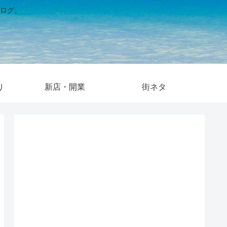
ログ。
り
新店・開業
街ネタ