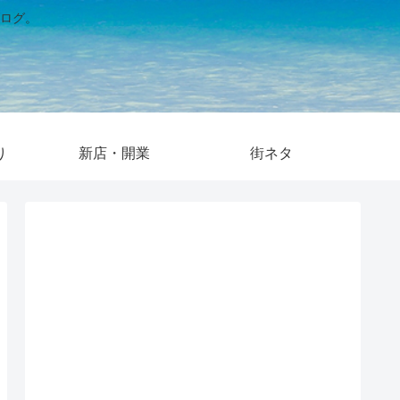
ログ。
り
新店・開業
街ネタ