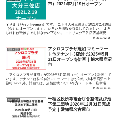
市）2021年2月19日オープン
Ｙさま（@ysb_freeman）です。 ニトリ大分三佐店が2021年2月19日
（金）にオープンします。 いろいろ情報を収集してみました。 よろ
しければ最後までお付き合い下さい。 ニトリ大分三佐店店舗概要 ...
2021.02.15
アクロスプラザ鹿沼 マミーマー
新店・開業
ト他テナント3店舗で2025年5月
31日オープンを計画｜栃木県鹿沼
市
「アクロスプラザ鹿沼」が2025年5月31日（土）オープンを計画して
います。テナントは株式会社マミーマートほか2者。栃木県鹿沼市上
殿町898-1 外。計画では、店舗面積：3,114平方メートル、駐車場：
122台、駐輪場：84台、営業時間：株式会社マミーマート午前8時00
2024.11.14
分-午後10時00分。
千種区役所等複合庁舎整備及び池
新店・開業
下第二団地 2028年12月31日完成
予定｜愛知県名古屋市