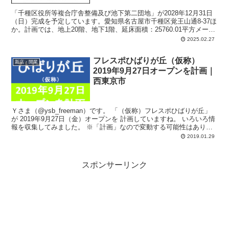
「千種区役所等複合庁舎整備及び池下第二団地」が2028年12月31日
（日）完成を予定しています。愛知県名古屋市千種区覚王山通8-37ほ
か。計画では、地上20階、地下1階、延床面積：25760.01平方メート
ル、主要用途：事務所、図書館、講堂（集会場）、共同住宅、駐車
2025.02.27
場、駐輪場。
フレスポひばりが丘（仮称）
新店・開業
2019年9月27日オープンを計画｜
西東京市
Ｙさま（@ysb_freeman）です。 「（仮称）フレスポひばりが丘」
が 2019年9月27日（金）オープンを 計画していますね。 いろいろ情
報を収集してみました。 ※「計画」なので変動する可能性はありま
す ...
2019.01.29
スポンサーリンク