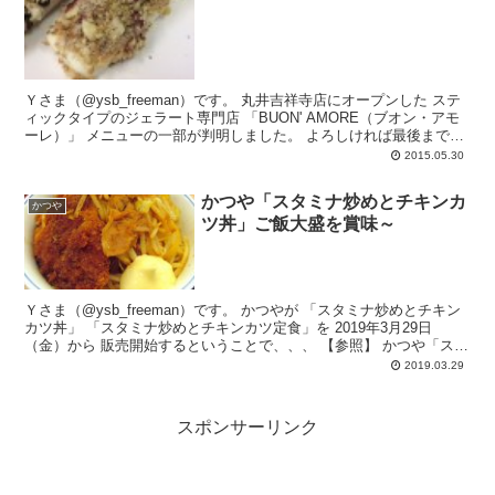
Ｙさま（@ysb_freeman）です。 丸井吉祥寺店にオープンした ステ
ィックタイプのジェラート専門店 「BUON' AMORE（ブオン・アモ
ーレ）」 メニューの一部が判明しました。 よろしければ最後までお
付き合...
2015.05.30
かつや「スタミナ炒めとチキンカ
かつや
ツ丼」ご飯大盛を賞味～
Ｙさま（@ysb_freeman）です。 かつやが 「スタミナ炒めとチキン
カツ丼」 「スタミナ炒めとチキンカツ定食」を 2019年3月29日
（金）から 販売開始するということで、、、 【参照】 かつや「スタ
ミナ炒...
2019.03.29
スポンサーリンク