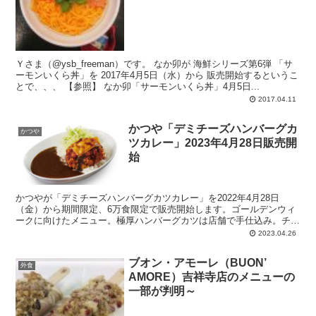
Ｙさま（@ysb_freeman）です。 なか卯が 海鮮シリーズ第6弾 「サ
ーモンいくら丼」を 2017年4月5日（水）から 販売開始するというこ
とで、、、 【参照】 なか卯「サーモンいくら丼」4月5日...
2017.04.11
かつや「デミチーズハンバーグカ
かつや
ツカレー」2023年4月28日販売開
始
かつやが「デミチーズハンバーグカツカレー」を2022年4月28日
（金）から期間限定、6万食限定で販売開始します。ゴールデンウィ
ークに向けたメニュー。極厚ハンバーグカツは店舗で手仕込み。チー
ズとデミグラスソースがかかっています。カレーはカツを美味しく食
2023.04.26
べるために開発。
ブオン・アモーレ（BUON’
外食
AMORE）吉祥寺店のメニューの
一部が判明～