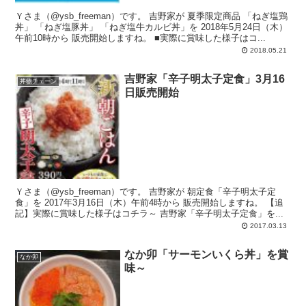
Ｙさま（@ysb_freeman）です。 吉野家が 夏季限定商品 「ねぎ塩鶏
丼」 「ねぎ塩豚丼」 「ねぎ塩牛カルビ丼」を 2018年5月24日（木）
午前10時から 販売開始しますね。 ■実際に賞味した様子はコ...
2018.05.21
吉野家「辛子明太子定食」3月16
丼物チェーン
日販売開始
Ｙさま（@ysb_freeman）です。 吉野家が 朝定食「辛子明太子定
食」を 2017年3月16日（木）午前4時から 販売開始しますね。 【追
記】実際に賞味した様子はコチラ～ 吉野家「辛子明太子定食」を...
2017.03.13
なか卯「サーモンいくら丼」を賞
なか卯
味～