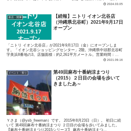
クラス、高等学校の部、一般の部Bクラス。
2024.03.05
【続報】ニトリ イオン北谷店
新店・開業
（沖縄県北谷町）2021年9月17日
オープン
「ニトリ イオン北谷店」が2021年9月17日（金）にオープンしま
す。「イオン北谷ショッピングセンター」2階。沖縄県中頭郡北谷町
字美浜8番地の3。店舗面積：約2,261平方メートル。営業時間：
10:00-22:00。無料駐車場1,800台。取扱い商品：家具、インテリア用
2021.09.16
品。設備：多目的トイレ、車いす、ATM。
第49回麻布十番納涼まつり
イベント・祭り
（2015）２日目の会場を歩いて
きましたあ～
Ｙさま（@ysb_freeman）です。 2015年8月23日（日）。 初日に続
いて 第49回麻布十番納涼まつり ２日目の会場を歩いてみました。
【麻布十番納涼まつり2015シリーズ】 麻布十番納涼まつ...