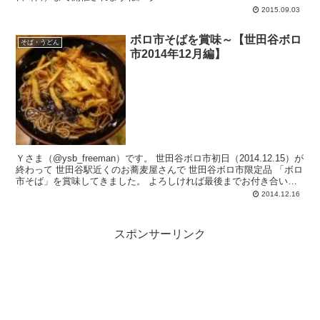
2015.09.03
ボロ市そばを賞味～【世田谷ボロ
そば・うどん
市2014年12月編】
Ｙさま（@ysb_freeman）です。 世田谷ボロ市初日（2014.12.15）が
終わって 世田谷駅近くのお蕎麦屋さんで 世田谷ボロ市限定品 「ボロ
市そば」を賞味してきました。 よろしければ最後までお付き合い下
さ...
2014.12.16
スポンサーリンク