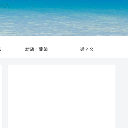
ログ。
り
新店・開業
街ネタ