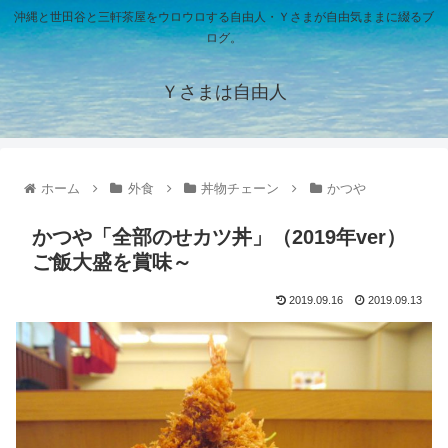
沖縄と世田谷と三軒茶屋をウロウロする自由人・Ｙさまが自由気ままに綴るブ
ログ。
Ｙさまは自由人
ホーム
外食
丼物チェーン
かつや
かつや「全部のせカツ丼」（2019年ver）
ご飯大盛を賞味～
2019.09.16
2019.09.13