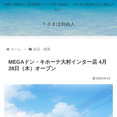
沖縄と世田谷と三軒茶屋をウロウロする自由人・Ｙさまが自由気ままに綴るブ
ログ。
Ｙさまは自由人
ホーム
新店・開業
MEGAドン・キホーテ大村インター店 4月
28日（木）オープン
2016.04.13