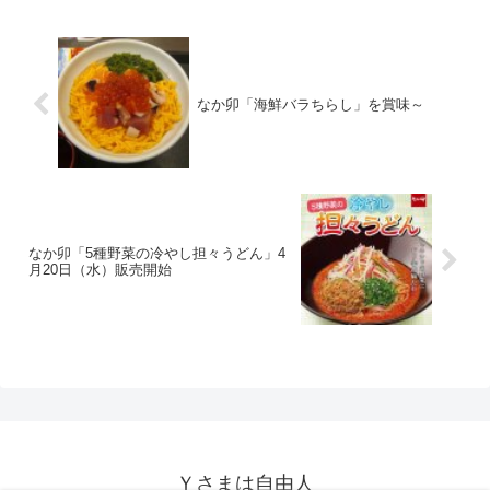
なか卯「海鮮バラちらし」を賞味～
なか卯「5種野菜の冷やし担々うどん」4
月20日（水）販売開始
Ｙさまは自由人