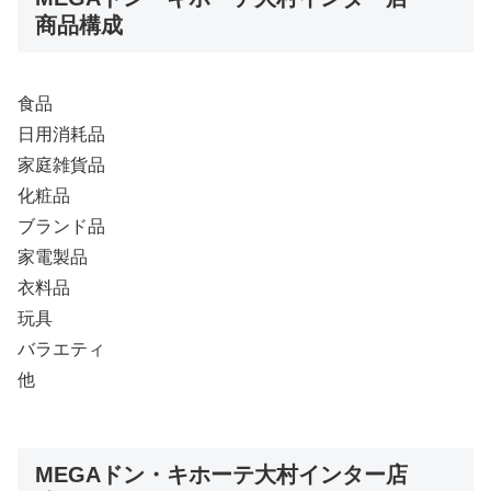
商品構成
食品
日用消耗品
家庭雑貨品
化粧品
ブランド品
家電製品
衣料品
玩具
バラエティ
他
MEGAドン・キホーテ大村インター店