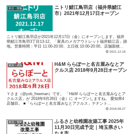
ニトリ鯖江鳥羽店（福井県鯖江
新店・開業
市）2021年12月17日オープン
ニトリ鯖江鳥羽店が2021年12月17日（金）にオープンします。福井
県鯖江市鳥羽3丁目13-12。「家具のメガアウトレット福井鯖江店」跡
地。営業時間：平日 11:00-20:00、土日祝 10:00-20:00。店舗面積：
約3,907平方メートル、無料駐車場：290台。
2021.12.16
H&M ららぽーと名古屋みなとア
新店・開業
クルス店 2018年9月28日オープン
Ｙさま（@ysb_freeman）です。 「H&M ららぽーと名古屋みなとア
クルス店」が 2018年9月28日（金）に オープンしますね。 愛知県4
店舗目。 ■「ららぽーと名古屋みなとアクルス」テナント...
2018.08.27
ふるさと幼稚園改築工事 2025年
新店・開業
11月30日完成予定｜埼玉県さい
たま市