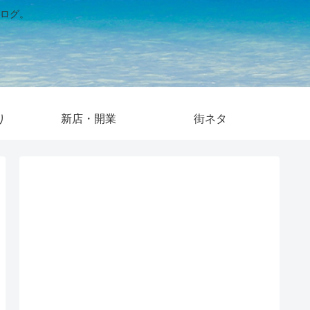
ログ。
り
新店・開業
街ネタ