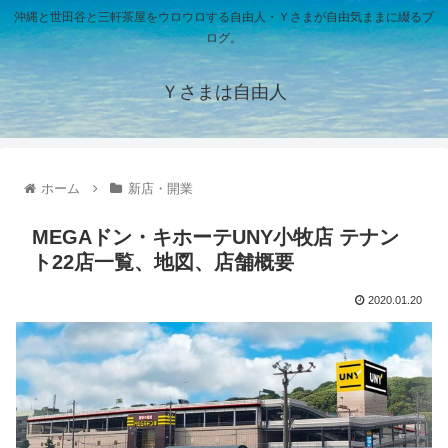
沖縄と世田谷と三軒茶屋をウロウロする自由人・Ｙさまが自由気ままに綴るブ
ログ。
Ｙさまは自由人
ホーム
新店・開業
MEGAドン・キホーテUNY小牧店 テナン
ト22店一覧、地図、店舗概要
2020.01.20