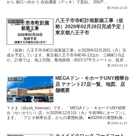
から 南口へ向かう 自由通路（デッキ）で直結。 204戸...
2018.10.22
八王子市寺町計画新築工事（仮
マンション
称）2028年02月28日完成予定｜
東京都八王子市
「（仮称）八王子市寺町計画新築工事」が2028年02月28日（月）完
成を予定しています。東京都八王子市寺町40-12ほか、三崎町1-5ほ
か。計画では、地上32階、敷地面積：6023.57平方メートル、延床面
積：47147.83平方メートル、主要用途：共同住宅。
2024.02.14
MEGAドン・キホーテUNY精華台
新店・開業
店 テナント27店一覧、地図、店
舗概要
Ｙさま（@ysb_freeman）です。 「MEGAドン・キホーテUNY精華
台（せいかだい）店」が2020年12月1日（火）午前9時にオープンし
ます。 「アピタ精華台店」からの業態転換。 ■2020年の業態転換
店...
2020.11.27
カメイドクロック フードコート