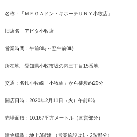
名称：「ＭＥＧＡドン・キホーテＵＮＹ小牧店」
旧店名：アピタ小牧店
営業時間：午前8時～翌午前0時
所在地：愛知県小牧市堀の内三丁目15番地
交通：名鉄小牧線「小牧駅」から徒歩約20分
開店日時：2020年2月11日（火）午前8時
売場面積：10,167平方メートル（直営部分）
建物構造：地上3階建 （営業施設は1・2階部分）