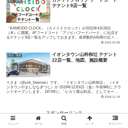
新店・開業
テナント9店一覧
「KAMEIDO CLOCK」（カメイドクロック）が2022年4月28日
（木）に開業。4Fフードコート「アソビバフードパーク」に出店す
るテナント9店一覧をアップしておきます。座席数約540席の広々空
間。キッズパークを併設。うどん、ラーメン、エスニック、カレー、
2022.03.06
ステーキ、ハンバーグ、中華料理、ハンバーガー、など。
イオンタウン山科椥辻 テナント
新店・開業
22店一覧、地図、施設概要
Ｙさま（@ysb_freeman）です。 「イオンタウン山科椥辻」 （イオ
ンタウンやましななぎつじ）が 2019年12月6日（金）午前9時に グラ
ンドオープンします。 1973年に 「ヒカリ屋山科店」 としてオープ
ンし...
2019.11.19
スポンサーリンク
メニュー
ホーム
検索
トップ
サイドバー