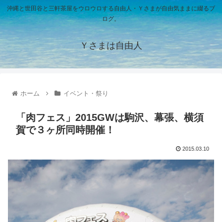
沖縄と世田谷と三軒茶屋をウロウロする自由人・Ｙさまが自由気ままに綴るブ
ログ。
Ｙさまは自由人
ホーム
イベント・祭り
「肉フェス」2015GWは駒沢、幕張、横須
賀で３ヶ所同時開催！
2015.03.10