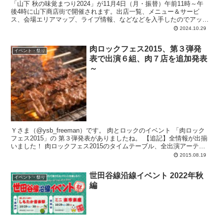
「山下 秋の味覚まつり2024」が11月4日（月・振替）午前11時～午
後4時に山下商店街で開催されます。出店一覧、メニュー＆サービ
ス、会場エリアマップ、ライブ情報、などなどを入手したのでアップ
しておきます。
2024.10.29
肉ロックフェス2015、第３弾発
イベント・祭り
表で出演６組、肉７店を追加発表
～
Ｙさま（@ysb_freeman）です。 肉とロックのイベント 「肉ロック
フェス2015」の 第３弾発表がありましたね。 【追記】全情報が出揃
いました！ 肉ロックフェス2015のタイムテーブル、全出演アーテ
ィ...
2015.08.19
世田谷線沿線イベント 2022年秋
イベント・祭り
編