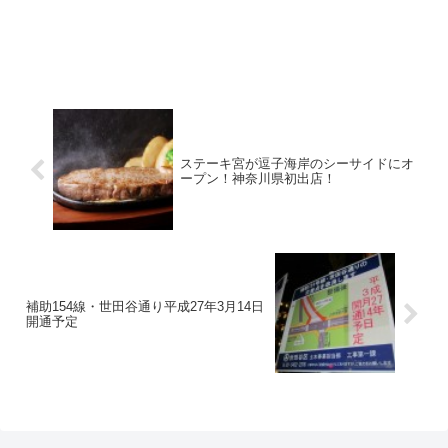
ステーキ宮が逗子海岸のシーサイドにオ
ープン！神奈川県初出店！
補助154線・世田谷通り平成27年3月14日
開通予定