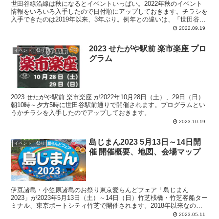
世田谷線沿線は秋になるとイベントいっぱい。2022年秋のイベント
情報をいろいろ入手したので日付順にアップしておきます。チラシを
入手できたのは2019年以来、3年ぶり。例年との違いは、「世田谷線
つまみぐいウォーキング」が11月へ移動して9日間開催、「せたがや
2022.09.19
産業フェスタ」会場が三軒茶屋へ、「萩・世田谷幕末維新祭り」中止
2023 せたがや駅前 楽市楽座 プロ
イベント・祭り
グラム
2023 せたがや駅前 楽市楽座 が2022年10月28日（土）、29日（日）
朝10時～夕方5時に世田谷駅前通りで開催されます。プログラムとい
うかチラシを入手したのでアップしておきます。
2023.10.19
島じまん2023 5月13日～14日開
イベント・祭り
催 開催概要、地図、会場マップ
伊豆諸島・小笠原諸島のお祭り東京愛らんどフェア「島じまん
2023」が2023年5月13日（土）～14日（日）竹芝桟橋・竹芝客船ター
ミナル、東京ポートシティ竹芝で開催されます。2018年以来なので5
年ぶりの開催。開催概要、地図、会場マップ、などをアップしておき
2023.05.11