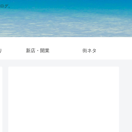
ログ。
り
新店・開業
街ネタ