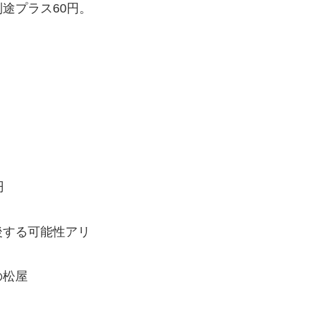
途プラス60円。
円
後する可能性アリ
の松屋