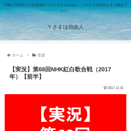
沖縄と世田谷と三軒茶屋をウロウロする自由人・Ｙさまが自由気ままに綴るブ
ログ。
Ｙさまは自由人
ホーム
音楽
【実況】第68回NHK紅白歌合戦（2017
年）【前半】
2017.12.31