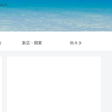
ログ。
り
新店・開業
街ネタ