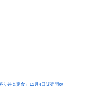
を
り丼＆定食」11月4日販売開始