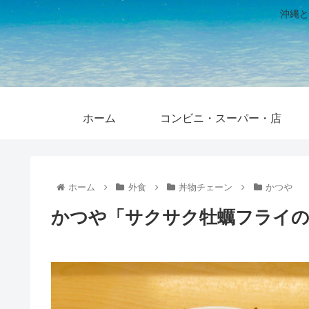
沖縄と
ホーム
コンビニ・スーパー・店
ホーム
外食
丼物チェーン
かつや
かつや「サクサク牡蠣フライの