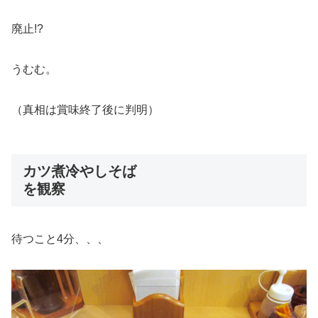
廃止!?
うむむ。
（真相は賞味終了後に判明）
カツ煮冷やしそば
を観察
待つこと4分、、、