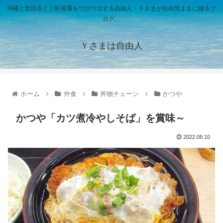
沖縄と世田谷と三軒茶屋をウロウロする自由人・Ｙさまが自由気ままに綴るブ
ログ。
Ｙさまは自由人
ホーム
外食
丼物チェーン
かつや
かつや「カツ煮冷やしそば」を賞味～
2022.09.10