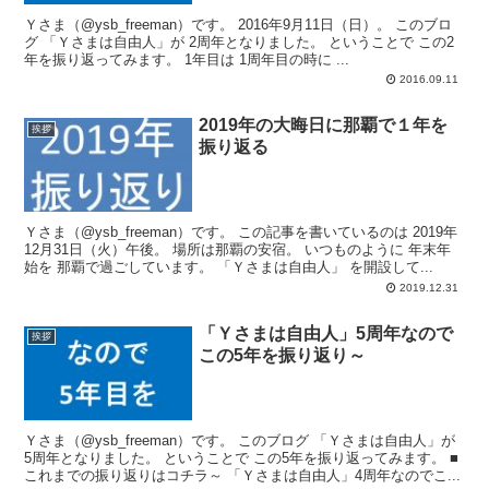
Ｙさま（@ysb_freeman）です。 2016年9月11日（日）。 このブロ
グ 「Ｙさまは自由人」が 2周年となりました。 ということで この2
年を振り返ってみます。 1年目は 1周年目の時に ...
2016.09.11
2019年の大晦日に那覇で１年を
挨拶
振り返る
Ｙさま（@ysb_freeman）です。 この記事を書いているのは 2019年
12月31日（火）午後。 場所は那覇の安宿。 いつものように 年末年
始を 那覇で過ごしています。 「Ｙさまは自由人」 を開設して...
2019.12.31
「Ｙさまは自由人」5周年なので
挨拶
この5年を振り返り～
Ｙさま（@ysb_freeman）です。 このブログ 「Ｙさまは自由人」が
5周年となりました。 ということで この5年を振り返ってみます。 ■
これまでの振り返りはコチラ～ 「Ｙさまは自由人」4周年なのでこ...