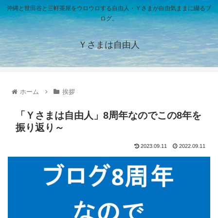
沖縄と世田谷と三軒茶屋をウロウロする自由人・Ｙさまが自由気ままに綴るブ
ログ。
Ｙさまは自由人
ホーム
挨拶
「Ｙさまは自由人」8周年なのでこの8年を
振り返り～
2023.09.11
2022.09.11