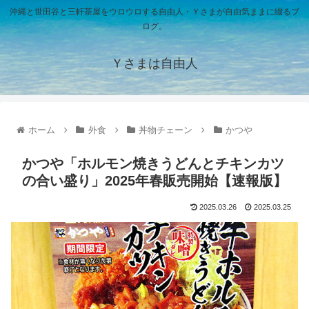
沖縄と世田谷と三軒茶屋をウロウロする自由人・Ｙさまが自由気ままに綴るブ
ログ。
Ｙさまは自由人
ホーム
外食
丼物チェーン
かつや
かつや「ホルモン焼きうどんとチキンカツ
の合い盛り」2025年春販売開始【速報版】
2025.03.26
2025.03.25