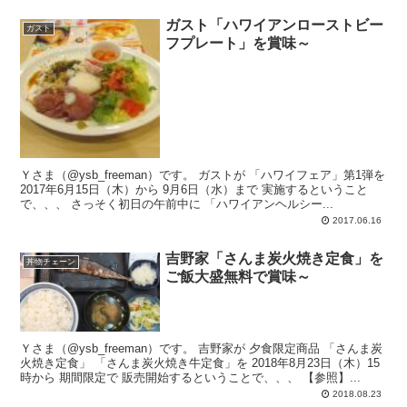
ガスト「ハワイアンローストビー
ガスト
フプレート」を賞味～
Ｙさま（@ysb_freeman）です。 ガストが 「ハワイフェア」第1弾を
2017年6月15日（木）から 9月6日（水）まで 実施するということ
で、、、 さっそく初日の午前中に 「ハワイアンヘルシー...
2017.06.16
吉野家「さんま炭火焼き定食」を
丼物チェーン
ご飯大盛無料で賞味～
Ｙさま（@ysb_freeman）です。 吉野家が 夕食限定商品 「さんま炭
火焼き定食」 「さんま炭火焼き牛定食」を 2018年8月23日（木）15
時から 期間限定で 販売開始するということで、、、 【参照】...
2018.08.23