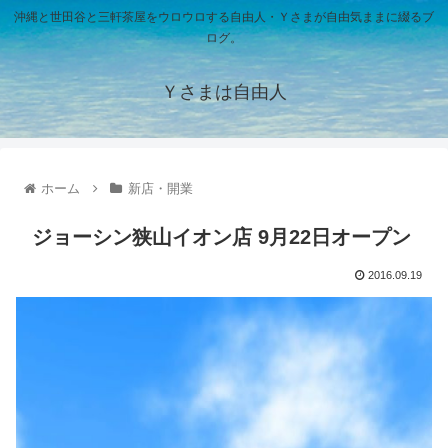
沖縄と世田谷と三軒茶屋をウロウロする自由人・Ｙさまが自由気ままに綴るブ
ログ。
Ｙさまは自由人
ホーム
新店・開業
ジョーシン狭山イオン店 9月22日オープン
2016.09.19