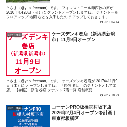
Ｙさま（@ysb_freeman）です。 フォレストモール印西牧の原が
2018年4月20日（金）に グランドオープンしますね。 テナント一覧
フロアマップ 地図 などを入手したので アップしておきます。 ...
2018.04.14
ケーズデンキ巻店（新潟県新潟
新店・開業
市）11月9日オープン
Ｙさま（@ysb_freeman）です。 ケーズデンキ巻店が 2017年11月9
日（木）に オープンしますね。 「原信 巻店」のテナントとして出
店。 【参照】 原信 巻店 テナント 7店一覧 店舗概要...
2017.10.29
コーナンPRO板橋志村坂下店
新店・開業
2026年2月4日オープンを計画｜
東京都板橋区