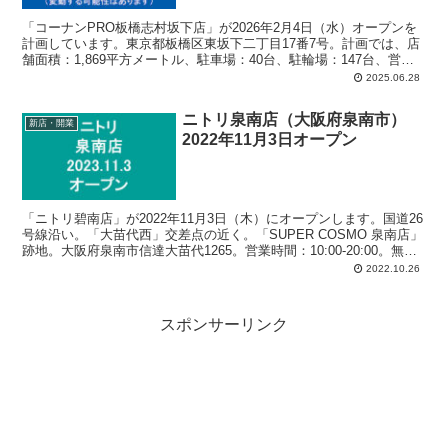
「コーナンPRO板橋志村坂下店」が2026年2月4日（水）オープンを
計画しています。東京都板橋区東坂下二丁目17番7号。計画では、店
舗面積：1,869平方メートル、駐車場：40台、駐輪場：147台、営業
時間：午前6時30分-午後9時。
2025.06.28
ニトリ泉南店（大阪府泉南市）
新店・開業
2022年11月3日オープン
「ニトリ碧南店」が2022年11月3日（木）にオープンします。国道26
号線沿い。「大苗代西」交差点の近く。「SUPER COSMO 泉南店」
跡地。大阪府泉南市信達大苗代1265。営業時間：10:00-20:00。無料
駐車場：126台。
2022.10.26
スポンサーリンク