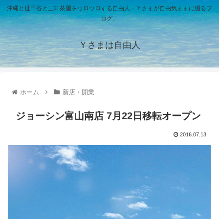
沖縄と世田谷と三軒茶屋をウロウロする自由人・Ｙさまが自由気ままに綴るブ
ログ。
Ｙさまは自由人
ホーム
新店・開業
ジョーシン富山南店 7月22日移転オープン
2016.07.13