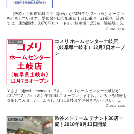
「（仮称）半田市旭町四丁目計画」が2024年7月2日（火）オープン
を計画しています。愛知県半田市旭町四丁目15番地、21番地。計画
では、店舗面積：3,676平方メートル、駐車場：153台、駐輪場：55
台、営業時間：午前8時-午前9時。
2023.12.02
コメリ ホームセンター土岐店
新店・開業
（岐阜県土岐市）12月7日オープ
ン
Ｙさま（@ysb_freeman）です。 コメリホームセンター土岐店が
2017年12月7日（木）午前9時に オープンしますね。 いろいろ情報を
収集してみました。 よろしければ最後までお付き合い下さい。 ...
2017.12.03
渋谷ストリーム テナント30店一
新店・開業
覧｜2018年9月13日開業