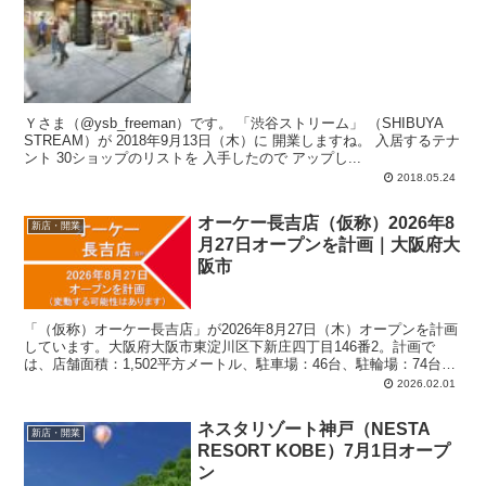
Ｙさま（@ysb_freeman）です。 「渋谷ストリーム」 （SHIBUYA
STREAM）が 2018年9月13日（木）に 開業しますね。 入居するテナ
ント 30ショップのリストを 入手したので アップし...
2018.05.24
オーケー長吉店（仮称）2026年8
新店・開業
月27日オープンを計画｜大阪府大
阪市
「（仮称）オーケー長吉店」が2026年8月27日（木）オープンを計画
しています。大阪府大阪市東淀川区下新庄四丁目146番2。計画で
は、店舗面積：1,502平方メートル、駐車場：46台、駐輪場：74台
（うち原付4台）、営業時間：午前8時30分-午後9時30分。
2026.02.01
ネスタリゾート神戸（NESTA
新店・開業
RESORT KOBE）7月1日オープ
ン