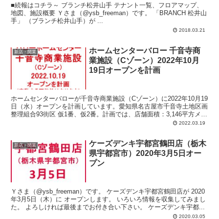
■続報はコチラ～ ブランチ松井山手 テナント一覧、フロアマップ、
地図、施設概要 Ｙさま（@ysb_freeman）です。 「BRANCH 松井山
手」 （ブランチ松井山手）が ...
2018.03.21
ホームセンターバロー 千音寺商
新店・開業
業施設（Cゾーン）2022年10月
19日オープンを計画
ホームセンターバローが千音寺商業施設（Cゾーン）に2022年10月19
日（水）オープンを計画しています。愛知県名古屋市千音寺土地区画
整理組合93街区 仮1番、仮2番。計画では、店舗面積：3,146平方メー
トル、駐車場：149台、駐輪場：39台、営業時間：午前6時30分-午後
2022.03.19
8時30分。
ケーズデンキ宇都宮鶴田店（栃木
新店・開業
県宇都宮市）2020年3月5日オー
プン
Ｙさま（@ysb_freeman）です。 ケーズデンキ宇都宮鶴田店が 2020
年3月5日（木）に オープンします。 いろいろ情報を収集してみまし
た。 よろしければ最後までお付き合い下さい。 ケーズデンキ宇都...
2020.03.05