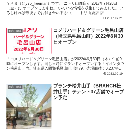
Ｙさま（@ysb_freeman）です。 ニトリ山鹿店が 2017年7月28日
（金）に オープンしますね。 いろいろ情報を収集してみました。 よ
ろしければ最後までお付き合い下さい。 ニトリ山鹿店 店...
2017.07.21
コメリハード＆グリーン毛呂山店
新店・開業
（埼玉県毛呂山町）2022年6月30
日オープン
「コメリハード＆グリーン毛呂山店」が2022年6月30日（木）午前9
時にオープンします。同じ日時にグランドオープンする「イオンタウ
ン毛呂山」内。埼玉県入間郡毛呂山町川角79。売場面積：3,237平方
メートル。駐車場：118台。
2022.06.19
ブランチ松井山手（BRANCH松
新店・開業
井山手）テナント37店舗でオープ
ン予定