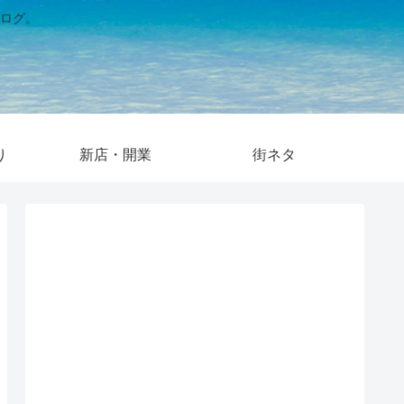
ログ。
り
新店・開業
街ネタ