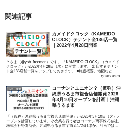
関連記事
カメイドクロック（KAMEIDO
新店・開業
CLOCK）テナント全136店一覧
｜2022年4月28日開業
Ｙさま（@ysb_freeman）です。 「KAMEIDO CLOCK」（カメイド
クロック）が2022年4月28日（木）に開業します。 出店するテナン
ト全136店舗一覧をアップしておきます。 ■施設概要、地図など...
2022.03.03
コーナンとユニオン？（仮称）沖
新店・開業
縄県うるま市複合店舗開発 2026
年3月10日オープンを計画｜沖縄
県うるま市
「（仮称）沖縄県うるま市複合店舗開発」が2026年3月10日（火）オ
ープンを計画しています。小売業を行う者はコーナン商事株式会社、
株式会社野嵩商会。沖縄県うるま市字前原172番1ほか。計画では、