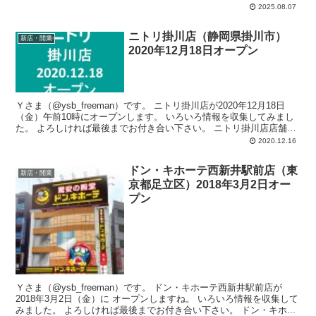
店舗面積：4,189平方メートル、駐車場：111台、駐輪場：67台、24
2025.08.07
時間営業。
ニトリ掛川店（静岡県掛川市）
新店・開業
2020年12月18日オープン
Ｙさま（@ysb_freeman）です。 ニトリ掛川店が2020年12月18日
（金）午前10時にオープンします。 いろいろ情報を収集してみまし
た。 よろしければ最後までお付き合い下さい。 ニトリ掛川店店舗
概...
2020.12.16
ドン・キホーテ西新井駅前店（東
新店・開業
京都足立区）2018年3月2日オー
プン
Ｙさま（@ysb_freeman）です。 ドン・キホーテ西新井駅前店が
2018年3月2日（金）に オープンしますね。 いろいろ情報を収集して
みました。 よろしければ最後までお付き合い下さい。 ドン・キホ...