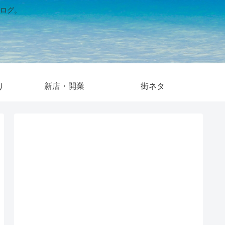
ログ。
り
新店・開業
街ネタ